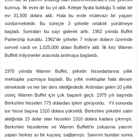
kurmuş. İlk evini de bu yıl aldı. Kelepir fiyata bulduğu 5 odalı bir
evi 31,500 dolara aldı. Hala bu evde mütevazi bir yaşam
sürdürmektedir. Bu süreçte 3 şirketle ortaklık yürütmeye
başladı. Sonraları bu sayı giderek arttı. 1962 yılında Buffet
Partership kuruldu. 1962’de şirketin 7 milyon doların üzerinde
serveti vardı ve 1,025,000 doları Buffett’e aitti. İlk kez Warren
Buffett milyonerler arasında anılmaya başlandı.
1970 yılında Warren Buffet, şirketin hissedarlarına yıllık
mektuplar yazmaya başladı. Bu yıllık mektuplar hala devam
etmektedir ve her biri ders niteliğindedir. Ardından gelen 10 yıllık
süreç Warren Buffet için çok başarılı geçti. 1979 yılı başında
Berkshire hisseleri 775 dolardan işlem görüyordu. Yıl sonunda
ise hisse başına 1310 dolara yükseldi. Berkshire şirketini satın
aldığında 15 dolar olan hisseleri 1310 dolara kadara çıkmıştı.
Berkshire hisselerine ve Warren Buffett’in zekasına yatırım
yapan herkes iyi bir kazanç sağlamıştı. Sanırım bundan sonra