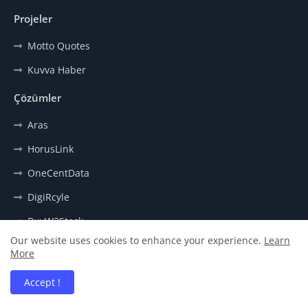
Projeler
Motto Quotes
Kuvva Haber
Çözümler
Aras
HorusLink
OneCentData
DigiRcyle
BuyW3Stock
Our website uses cookies to enhance your experience.
Learn
More
Accept !
Anasayfa
Hakkımızda
İletişim