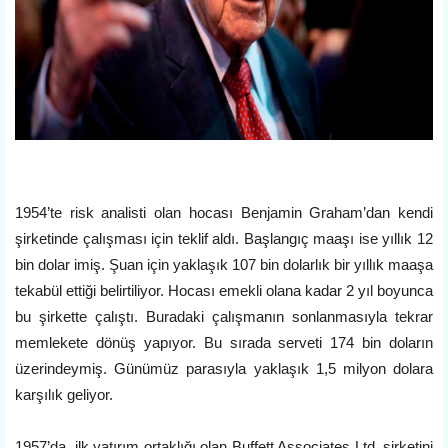
1954’te risk analisti olan hocası Benjamin Graham’dan kendi
şirketinde çalışması için teklif aldı. Başlangıç maaşı ise yıllık 12
bin dolar imiş. Şuan için yaklaşık 107 bin dolarlık bir yıllık maaşa
tekabül ettiği belirtiliyor. Hocası emekli olana kadar 2 yıl boyunca
bu şirkette çalıştı. Buradaki çalışmanın sonlanmasıyla tekrar
memlekete dönüş yapıyor. Bu sırada serveti 174 bin doların
üzerindeymiş. Günümüz parasıyla yaklaşık 1,5 milyon dolara
karşılık geliyor.
1957’da, ilk yatırım ortaklığı olan Buffett Associates Ltd. şirketini