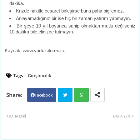
dakika.
Krizde nakitle cesaret birleşirse buna paha biçilemez.
Anlayamadığınız bir işe hiç bir zaman yatırım yapmayın.
Bir şeye 10 yıl boyunca sahip olmaktan mutlu değilseniz
10 dakika bile elinizde tutmayın.
Kaynak:
www.yurtdisiforex.co
Tags
Girişimcilik
Facebook
Twit
Wh
DAHA ESKI
DAHA YENI
ter
atsa
pp