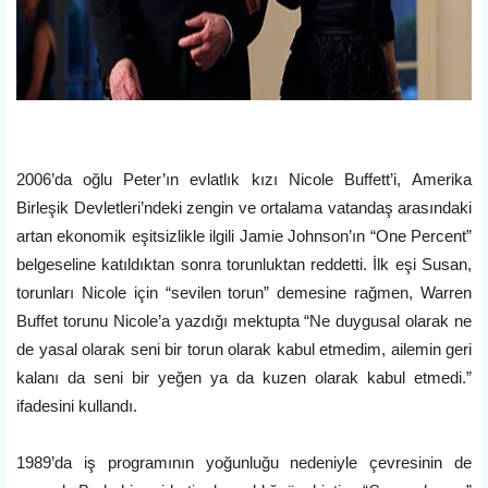
2006’da oğlu Peter’ın evlatlık kızı Nicole Buffett’i, Amerika
Birleşik Devletleri’ndeki zengin ve ortalama vatandaş arasındaki
artan ekonomik eşitsizlikle ilgili Jamie Johnson’ın “One Percent”
belgeseline katıldıktan sonra torunluktan reddetti. İlk eşi Susan,
torunları Nicole için “sevilen torun” demesine rağmen, Warren
Buffet torunu Nicole’a yazdığı mektupta “Ne duygusal olarak ne
de yasal olarak seni bir torun olarak kabul etmedim, ailemin geri
kalanı da seni bir yeğen ya da kuzen olarak kabul etmedi.”
ifadesini kullandı.
1989’da iş programının yoğunluğu nedeniyle çevresinin de