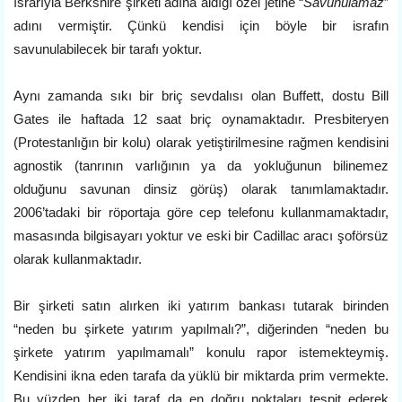
ısrarıyla Berkshire şirketi adına aldığı özel jetine “
Savunulamaz
”
adını vermiştir. Çünkü kendisi için böyle bir israfın
savunulabilecek bir tarafı yoktur.
Aynı zamanda sıkı bir briç sevdalısı olan Buffett, dostu Bill
Gates ile haftada 12 saat briç oynamaktadır. Presbiteryen
(Protestanlığın bir kolu) olarak yetiştirilmesine rağmen kendisini
agnostik (tanrının varlığının ya da yokluğunun bilinemez
olduğunu savunan dinsiz görüş) olarak tanımlamaktadır.
2006’tadaki bir röportaja göre cep telefonu kullanmamaktadır,
masasında bilgisayarı yoktur ve eski bir Cadillac aracı şoförsüz
olarak kullanmaktadır.
Bir şirketi satın alırken iki yatırım bankası tutarak birinden
“neden bu şirkete yatırım yapılmalı?”, diğerinden “neden bu
şirkete yatırım yapılmamalı” konulu rapor istemekteymiş.
Kendisini ikna eden tarafa da yüklü bir miktarda prim vermekte.
Bu yüzden her iki taraf da en doğru noktaları tespit ederek