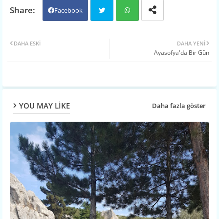
Facebook
Twit
Wh
DAHA ESKI
DAHA YENI
Ayasofya'da Bir Gün
ter
atsa
pp
YOU MAY LIKE
Daha fazla göster