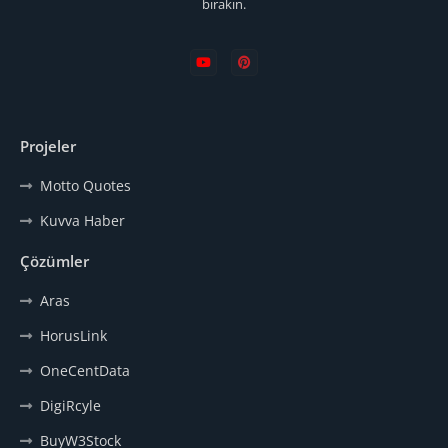
bırakın.
Projeler
Motto Quotes
Kuvva Haber
Çözümler
Aras
HorusLink
OneCentData
DigiRcyle
BuyW3Stock