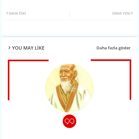
Twit
Wh
DAHA ESKI
DAHA YENI
ter
atsa
pp
YOU MAY LIKE
Daha fazla göster