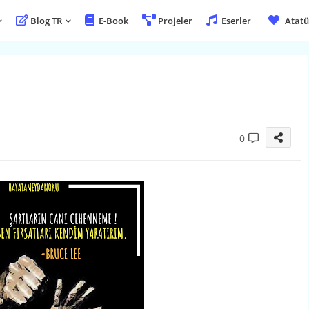
Blog TR
E-Book
Projeler
Eserler
Atatü
0