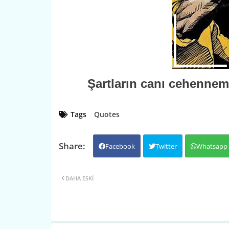
Şartların canı cehenneme
Tags
Quotes
Facebook
Twitter
Whatsapp
DAHA ESKI