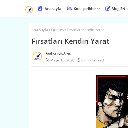
Anasayfa
Son İçerikler
Blog EN
Ana Sayfa
Quotes
Fırsatları Kendin Yarat
Fırsatları Kendin Yarat
Ares
Mayıs 16, 2020
0 minute read