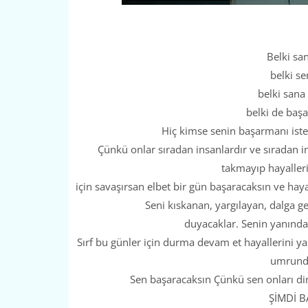
Belki san
belki se
belki sana
belki de başa
Hiç kimse senin başarmanı iste
Çünkü onlar sıradan insanlardır ve sıradan ins
takmayıp hayalleri
için savaşırsan elbet bir gün başaracaksın ve hay
Seni kıskanan, yargılayan, dalga g
duyacaklar. Senin yanında
Sırf bu günler için durma devam et hayallerini ya
umrunda
Sen başaracaksın Çünkü sen onları din
ŞİMDİ B