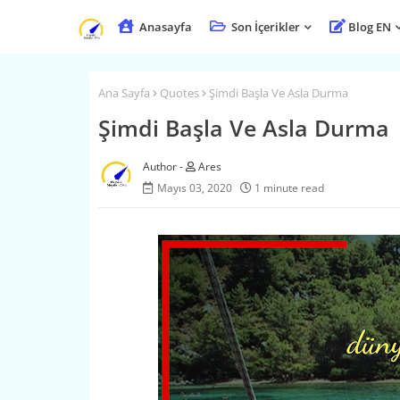
Anasayfa
Son İçerikler
Blog EN
Ana Sayfa
Quotes
Şimdi Başla Ve Asla Durma
Şimdi Başla Ve Asla Durma
Ares
Mayıs 03, 2020
1 minute read