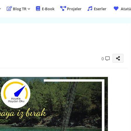
Blog TR
E-Book
Projeler
Eserler
Atatü
0