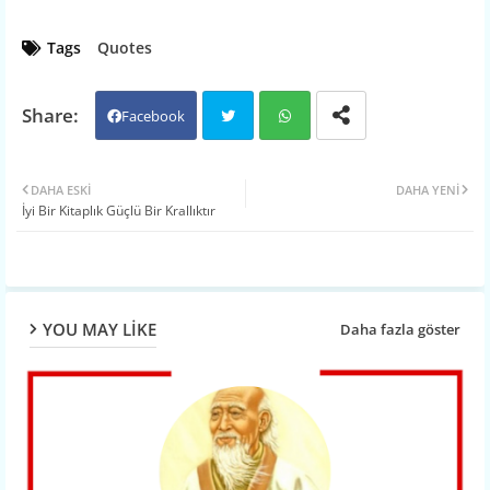
Tags
Quotes
Facebook
Twit
Wh
DAHA ESKI
DAHA YENI
İyi Bir Kitaplık Güçlü Bir Krallıktır
ter
atsa
pp
YOU MAY LIKE
Daha fazla göster