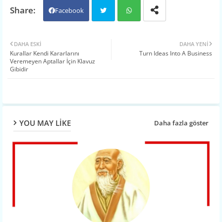
Facebook
Twit
Wh
DAHA ESKI
DAHA YENI
Kurallar Kendi Kararlarını
Turn Ideas Into A Business
ter
atsa
Veremeyen Aptallar İçin Klavuz
Gibidir
pp
YOU MAY LIKE
Daha fazla göster