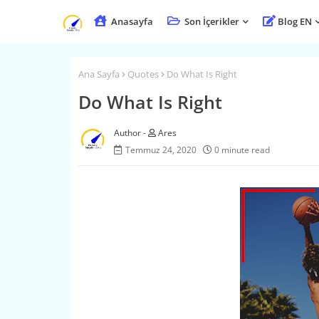
Anasayfa
Son İçerikler
Blog EN
Ana Sayfa
Quotes
Do What Is Right
Do What Is Right
Ares
Temmuz 24, 2020
0 minute read