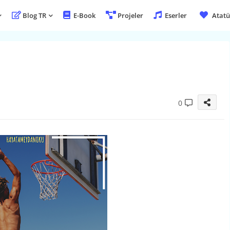
Blog TR
E-Book
Projeler
Eserler
Atatü
0