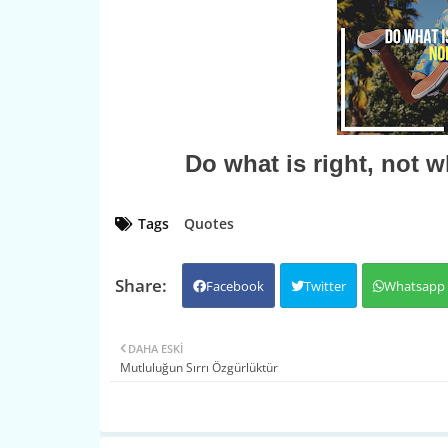
Do what is right, not w
Tags
Quotes
Facebook
Twitter
Whatsapp
DAHA ESKI
Mutluluğun Sırrı Özgürlüktür