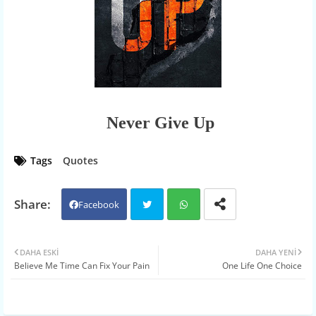
Never Give Up
Tags
Quotes
Facebook
Twit
Wh
DAHA ESKI
DAHA YENI
Believe Me Time Can Fix Your Pain
One Life One Choice
ter
atsa
pp