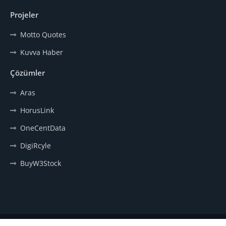
Projeler
Motto Quotes
Kuvva Haber
Çözümler
Aras
HorusLink
OneCentData
DigiRcyle
BuyW3Stock