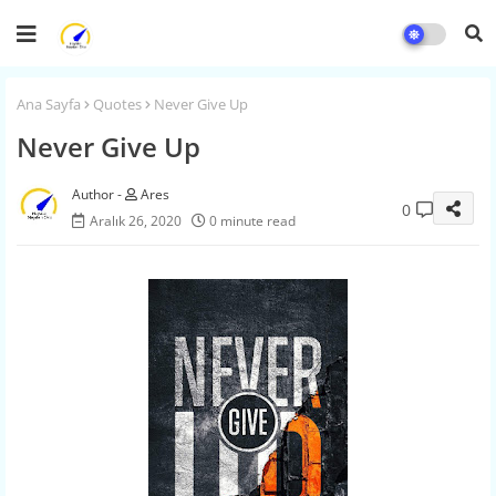
Ana Sayfa
Quotes
Never Give Up
Never Give Up
Ares
0
Aralık 26, 2020
0 minute read