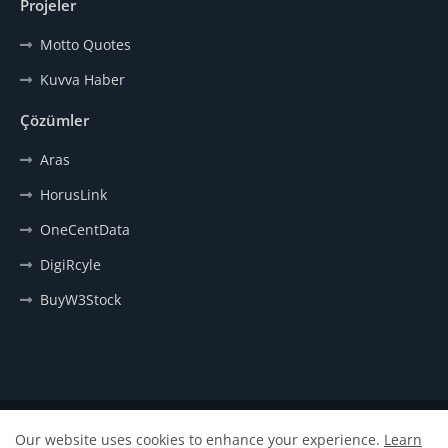
Projeler
Motto Quotes
Kuvva Haber
Çözümler
Aras
HorusLink
OneCentData
DigiRcyle
BuyW3Stock
Anasayfa
Hakkımızda
İletişim
Our website uses cookies to enhance your experience.
Learn