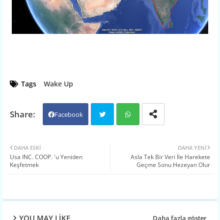
Tags
Wake Up
Facebook
Twit
Wh
DAHA ESKI
DAHA YENI
Usa INC. COOP. 'u Yeniden
Asla Tek Bir Veri İle Harekete
ter
atsa
Keşfetmek
Geçme Sonu Hezeyan Olur
pp
YOU MAY LIKE
Daha fazla göster