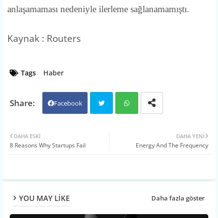
anlaşamaması nedeniyle ilerleme sağlanamamıştı.
Kaynak : Routers
Tags
Haber
Facebook
Twit
Wh
DAHA ESKI
DAHA YENI
8 Reasons Why Startups Fail
Energy And The Frequency
ter
atsa
pp
YOU MAY LIKE
Daha fazla göster