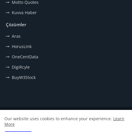
Motto Quotes
Kuvva Haber
Çözümler
Aras
HorusLink
OneCentData
DigiRcyle
BuyW3Stock
Anasayfa
Hakkımızda
İletişim
Our website uses cookies to enhance your experience.
Learn
More
Design by -
ARAS
| Distributed by
Hayata Meydan Oku