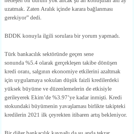
netleşen bir durum yok ancak şu an konuşulan altı ay
uzatmak. Zaten Aralık içinde karara bağlanması
gerekiyor” dedi.
BDDK konuyla ilgili sorulara bir yorum yapmadı.
Türk bankacılık sektöründe geçen sene
sonunda %5.4 olarak gerçekleşen takibe dönüşen
kredi oranı, salgının ekonomiye etkilerini azaltmak
için uygulamaya sokulan düşük faizli kredilerdeki
yüksek büyüme ve düzenlemelerin de etkisiyle
gerileyerek Ekim’de %3.97’ye kadar inmişti. Kredi
stokundaki büyümenin yavaşlaması birlikte takipteki
kredilerin 2021 ilk çeyrekten itibaren artış bekleniyor.
Bir diğer bankacılık kaynağı da şu anda tekrar