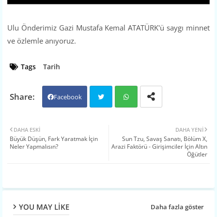
Ulu Önderimiz Gazi Mustafa Kemal ATATÜRK'ü saygı minnet
ve özlemle anıyoruz.
Tags
Tarih
Facebook
Twit
Wh
DAHA ESKI
DAHA YENI
Büyük Düşün, Fark Yaratmak İçin
Sun Tzu, Savaş Sanatı, Bölüm X,
ter
atsa
Neler Yapmalısın?
Arazi Faktörü - Girişimciler İçin Altın
Öğütler
pp
YOU MAY LIKE
Daha fazla göster