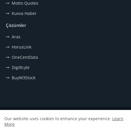
Motto Quotes
Kuvva Haber
Çözümler
Aras
HorusLink
OneCentData
DigiRcyle
BuyW3Stock
Anasayfa
Hakkımızda
İletişim
Our website uses cookies to enhance your experience.
Learn
More
Design by -
ARAS
| Distributed by
Hayata Meydan Oku