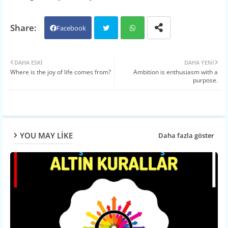
Facebook
Twit
Wh
DAHA ESKI
DAHA YENI
Where is the joy of life comes from?
Ambition is enthusiasm with a
ter
atsa
purpose.
pp
YOU MAY LIKE
Daha fazla göster